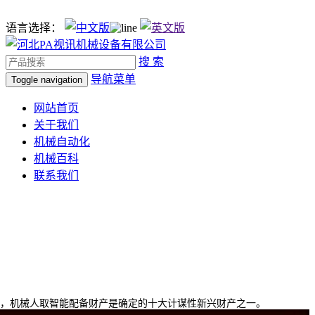
语言选择：
搜 索
导航菜单
Toggle navigation
网站首页
关于我们
机械自动化
机械百科
联系我们
多万，机械人取智能配备财产是确定的十大计谋性新兴财产之一。