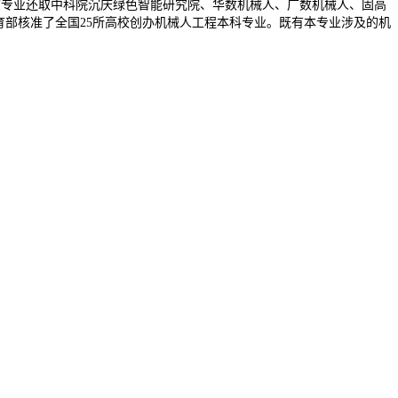
该专业还取中科院沉庆绿色智能研究院、华数机械人、广数机械人、固高
部核准了全国25所高校创办机械人工程本科专业。既有本专业涉及的机