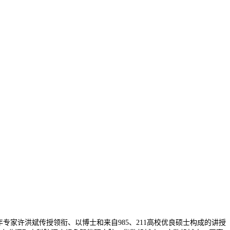
家许洪斌传授领衔、以博士和来自985、211高校优良硕士构成的讲授