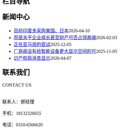
栏目导航
新闻中心
目前印度多采购美国、日本
2026-04-10
而是关乎企业成长甚至财产可否占领高端
2026-02-03
正在亚马逊的尝试
2025-12-05
厂商病没有给智能设备更大显示空间的可
2025-11-05
识产权局消息显示
2026-04-07
联系我们
CONTACT US
联系人：郭经理
手机：18132326655
电话：0310-6566620