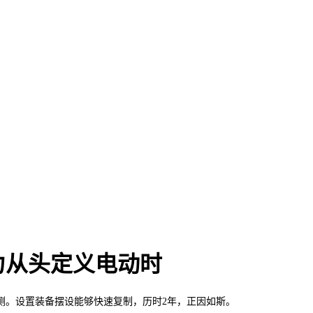
力从头定义电动时
。设置装备摆设能够快速复制，历时2年，正因如斯。