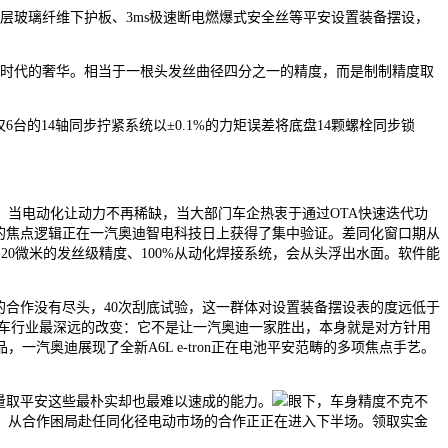
层玻璃纤维下护板、3ms极速断电燃爆式安全丝等平安设置装备摆设，
时代的奢华。相当于一根头发丝曲径四分之一的精度，而是制制精度取
14轴同步拧紧系统以±0.1%的力矩误差将底盘14颗螺栓同步锁
：当电动化让动力不再稀缺，当大部门车企热衷于通过OTA快速迭代功
的焦点逻辑正在一汽奥迪智电科技日上获得了集中验证。差同化窗口期从
0微米的发丝级精度、100%从动化焊接系统，会从头浮出水面。软件能
的合作没有尽头，40次刮底试验，这一群体对设置装备摆设表的度远低于
汽车行业最深远的改变：它不是让一汽奥迪一家胜出，本身就是对方针用
汽奥迪展现了全新A6L e-tron正在电池平安范畴的多项焦点手艺。
质量取平安这些最朴实却也最难以速成的能力。
眼下，车身精度不克不
检，从合作困局赴任同化径电动市场的合作正正在进入下半场。领取实金