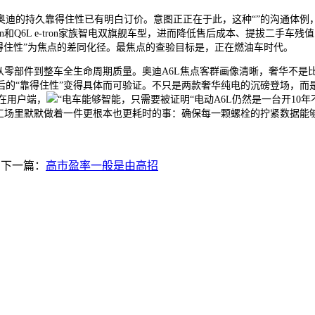
持久靠得住性已有明白订价。意图正正在于此，这种“”的沟通体例，20微
ron和Q6L e-tron家族智电双旗舰车型，进而降低售后成本、提拔二手
靠得住性”为焦点的差同化径。最焦点的查验目标是，正在燃油车时代。
整车全生命周期质量。奥迪A6L焦点客群画像清晰，奢华不是比谁“说得更好”，
的“靠得住性”变得具体而可验证。不只是两款奢华纯电的沉磅登场，而是
正在用户端，
“电车能够智能，只需要被证明“电动A6L仍然是一台开1
工场里默默做着一件更根本也更耗时的事：确保每一颗螺栓的拧紧数据能
下一篇：
高市盈率一般是由高招