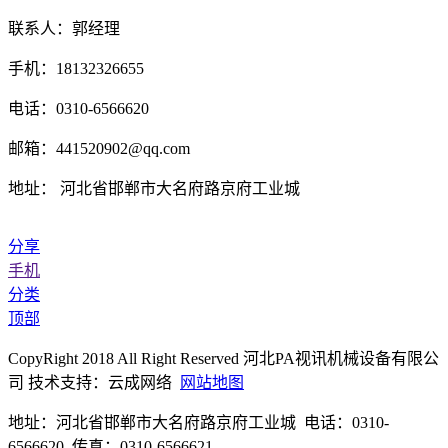
联系人：郭经理
手机：18132326655
电话：0310-6566620
邮箱：441520902@qq.com
地址： 河北省邯郸市大名府路京府工业城
分享
手机
分类
顶部
CopyRight 2018 All Right Reserved 河北PA视讯机械设备有限公
司 技术支持：云成网络
网站地图
地址：河北省邯郸市大名府路京府工业城 电话：0310-
6566620 传真：0310-6566621