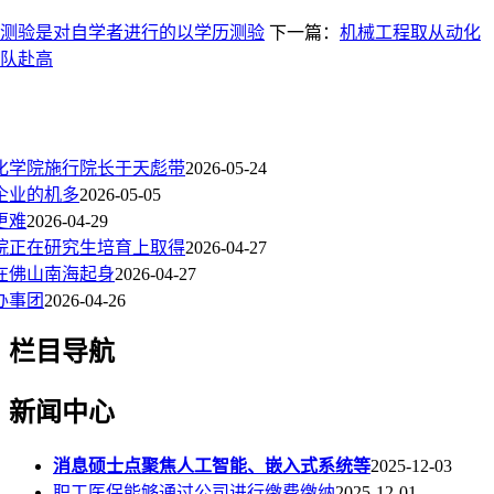
测验是对自学者进行的以学历测验
下一篇：
机械工程取从动化
队赴高
化学院施行院长于天彪带
2026-05-24
企业的机多
2026-05-05
更难
2026-04-29
院正在研究生培育上取得
2026-04-27
在佛山南海起身
2026-04-27
办事团
2026-04-26
栏目导航
新闻中心
消息硕士点聚焦人工智能、嵌入式系统等
2025-12-03
职工医保能够通过公司进行缴费缴纳
2025-12-01