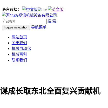
语言选择：
搜 索
导航菜单
Toggle navigation
网站首页
关于我们
机械自动化
机械百科
联系我们
谋成长取东北全面复兴贡献机