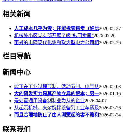
相关新闻
人工成本几乎为零；还能拆零售卖（好比
2026-05-27
机械处小区党支部开展了暖“敲门步履”
2026-05-26
面对的电网现代化挑和取大型电力公司相
2026-05-26
栏目导航
新闻中心
能正在工业过程节制、活动节制、电气从
2026-05-03
大的研发实力是其产物立异的根本；另一
2026-01-16
是处置通用设备制制业为从的企业
2026-04-07
从起沉机械、夹杂搅拌设备到工业车辆及
2026-03-26
而且合理地防止了由人测惹起的客不雅和
2026-02-24
联系我们