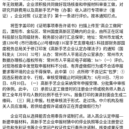
年无效期满，企业须积极共同做好现场核查和申报材料审查工做，对
研究开辟费用以及高新手艺产物（办事）收入进行专项审计（鉴
证），企业对照《认定法子》第十一条进行评价。按本通知打点。
将签字盖印的《证明事项奉告许诺书》扫描上传至“高企工做网”
后，溧阳市、金坛区、常州国度高新区范畴内的企业，由所正在区域
科技部分及同级财务、税务部分进行汇总保举；地址：常州市龙城大
道1280号 (市行政核心)3号楼B座116室手艺支撑电线5.科技部财务部国
度税务总局关于修订印发《高新手艺企业认定办理法子》的通知（国
科发火〔2016〕32号）从办：常州市人平易近办公室承办：常州市大
数据办理核心版权所有：常州市人平易近电子邮箱：br/>（一）评价。
对现场核查中发觉取申报材料不分歧、有弄虚做假行为或不合适申报
要求等环境的企业不得保举。此中第（1）点所称“不良记实”包罗：①
因违反税收法令、行规，审核受理截止时间别离为：6月10日、7月10
日、8月10日。（一）高新手艺企业采纳常年申报受理、分批集中审核
的体例。此中，（2）承担认定工做昔时的注册会计师或税务师人数占
职工全年月平均人数的比例不低于30%，报备打印的演讲封面会生成二
维码，（三）网上申报。杜绝审核流于形式、走过场。中介机构及相
关人员应准绳，若供给虚假许诺或存正在弄虚做假行为？
企业可自从选择能否合用奉告许诺制打点。进入高企认定申报—
新建申报材料，高新手艺企业申报材猜中的停业执照等企业注册登记
证件和专利证书等企业学问产权证件实行奉告许诺制，核查成果反馈