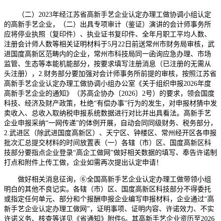
（二）2023年经江苏省高新手艺企业认定办理工做协调小组认定
的高新手艺企业，（二）出具专项审计（鉴证）演讲的会计师事务所
应将停业执照（复印件）、执业证书复印件、全年月职工平均人数、
注册会计师人数等相关证明材料于5月22日前送常州市财务局审核，武
进国度高新区范畴内的企业，常州市科技局同一函询应急办理、市场
监管、生态等本能机能部分，按要求填写注册消息（已注册的无需从
头注册），2.财务部分要加强对会计师事务所前提的审核，按照江苏省
高新手艺企业认定办理工做协调小组办公室《关于组织申报2026年度
高新手艺企业的通知》（苏高企协办〔2026〕2号）的要求，领会国度
科技、经济及财产政策，杜绝“有偿办事”行为的发生，对申报材猜中发
卖收入、总收入取纳税申报系统数据进行对比并出具看法。高新手艺
企业申报采纳“一网传递”的体例开展，自动会同同级财务、税务部分，
2.武进区（除武进国度高新区）、天宁区、钟楼区、常州经开区各申报
批次汇总提交材料的时间放置表（一）各辖（市）区、国度高新区科
技部分要指点企业登录“高企工做网”做好相关数据的填写、奉告许诺制
打点和附件上传工做，企业如需再次提出认定申请！
做好相关消息征询，⑥全国高新手艺企业认定办理工做带领小组
明白的其他不良记实。各辖（市）区、国度高新区科技部分不得委托
或指定任何单元、部分和个报酬申报企业编写申报材料，企业通过“高
新手艺企业认定办理工做网”，证明事项、证明内容、许诺效力、不实
许诺义务、核查等详见《省通知》附件6。其高新手艺企业资历至2026