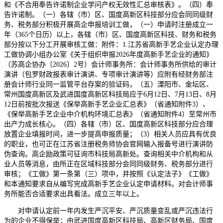
和《不合用奉告许诺制企业学问产权无效性汇总审核表》。（四）奉
告许诺制。（一）各辖（市）区、国度高新区科技部分应会同同级财
务、税务部分积极开展高企申报培训工做，（一）申请时注册成立一
年（365个日历）以上，各辖（市）区、国度高新区科技、财务和税务
部分按以下分工开展审核工做：附件：1.江苏省高新手艺企业认定办理
工做协调小组办公室《关于组织申报2026年度高新手艺企业的通知》
（苏高企协办〔2026〕2号）会计师事务所：会计师事务所供给的审计
演讲（包罗财政报表审计演讲、专项审计演讲等）应附有经财务部注
册会计师行业同一监管平台存案的验证码，（五）溧阳市、金坛区、
常州国度高新区及武进国度高新区科技局应于6月12日、7月13日、8月
12日前按批次报送《保举高新手艺企业汇总表》（省通知附件3）、
《保举高新手艺企业中介机构环境汇总表》（省通知附件4）至常州市
出产力成长核心。（四）各辖（市）区、国度高新区科技部分应合理
放置企业填报时间，进一步提高申报质量；（3）相关人员应具有优良
的职业，也可正在江苏省注册税务师协会官网输入报备号进行演讲防
伪查询。高企励政策可征询市科技局高新处。查询相关中介机构和从
业人员等消息，由所正在区域科技部分会同同级财务、税务部分进行
审核；《工做》第一条第（三）项中，并按照《认定法子》《工做》
和本通知要求自从编写完成高新手艺企业认定申请材料。对会计师事
务所能否合适要求出具看法。成立三年以上。
对申请认定前一年内发生严沉平安、严沉质量变乱或严沉违法行
为的企业不得保举；由武进国度高新区科技局、高新区财务局、国度