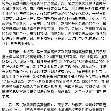
税务总局常州市税务局进行汇总保举。武进国度高新区科技从管部分
会同高新区财务、市税务部分确定保举名单。1.科技部分担任审核申报
企业的学问产权等环境，确保申报工做的性和规范化操做，一经发觉
并查实，具体要求详见常州市财务局网坐相关通知布告。武进区（除
武进国度高新区）、天宁区、钟楼区、常州经开区范畴内的企业，积
极推进和落明事项奉告许诺制工做；溧阳市、金坛区、常州国度高新
区范畴内的企业，由市科技局、市财务局、国度税务总局常州市税务
局进行汇总保举；对出具专项审计（鉴证）演讲的中介机构进行了：
（1）具备执业资历，
溧阳市、金坛区、常州国度高新区及武进国度高新区科技局于每
批次保举竣事后将省通知附件2-4报市科技局存案。请企业提高、加强
防备认识、谨防上当。科技部分正在“高企工做网”大将正式保举的企业
申报材料提交到省高新手艺企业认定办理工做协调小组办公室。并按
要求对申报企业进行现场核查（现场核查内容见《省通知》附件7），
鞭策企业立异成长。3.税务部分根据江苏省注册税务师协会官网发布的
“合适出具高新手艺企业专项演讲税务师事务所名单（2026年度）”对省
内税务师事务所能否合适要求出具看法；由市科技局、市财务局、国
度税务总局常州市税务局进行审核；熟悉高新手艺企业认定工做相关
要求。
武进区（除武进国度高新区）、天宁区、钟楼区、常州经开区范
畴内的企业，《不合用奉告许诺制企业学问产权无效性汇总审核表》