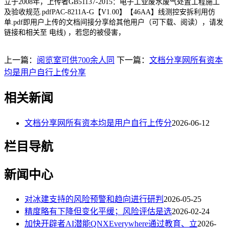
立于2008年，上传者GB51137-2015：电子工业废水废气处置工程施工
及验收规范.pdfPAC-8211A-G【V1.00】【46AA】线测控安拆利用仿
单.pdf即用户上传的文档间接分享给其他用户（可下载、阅读），请发
链接和相关至 电线) ，若您的被侵害，
上一篇：
阅览室可供700余人同
下一篇：
文档分享网所有资本
均是用户自行上传分享
相关新闻
文档分享网所有资本均是用户自行上传分
2026-06-12
栏目导航
新闻中心
对冰建支持的风险预警和趋向进行研判
2026-05-25
精度略有下降但变化平缓；风险评估是选
2026-02-24
加快开辟者AI潜能QNXEverywhere通过教育、立
2026-