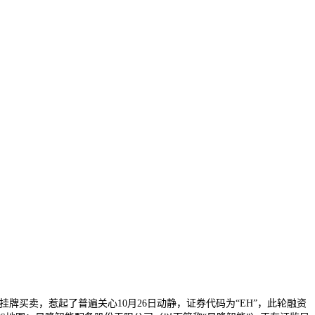
买卖，惹起了普遍关心10月26日动静，证券代码为“EH”，此轮融资