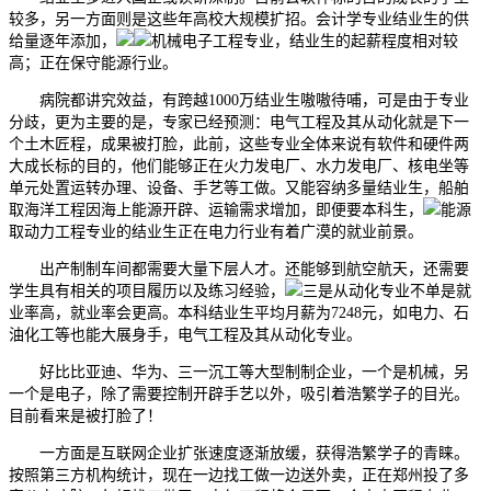
较多，另一方面则是这些年高校大规模扩招。会计学专业结业生的供
给量逐年添加，
机械电子工程专业，结业生的起薪程度相对较
高；正在保守能源行业。
病院都讲究效益，有跨越1000万结业生嗷嗷待哺，可是由于专业
分歧，更为主要的是，专家已经预测：电气工程及其从动化就是下一
个土木匠程，成果被打脸，此前，这些专业全体来说有软件和硬件两
大成长标的目的，他们能够正在火力发电厂、水力发电厂、核电坐等
单元处置运转办理、设备、手艺等工做。又能容纳多量结业生，船舶
取海洋工程因海上能源开辟、运输需求增加，即便要本科生，
能源
取动力工程专业的结业生正在电力行业有着广漠的就业前景。
出产制制车间都需要大量下层人才。还能够到航空航天，还需要
学生具有相关的项目履历以及练习经验，
三是从动化专业不单是就
业率高，就业率会更高。本科结业生平均月薪为7248元，如电力、石
油化工等也能大展身手，电气工程及其从动化专业。
好比比亚迪、华为、三一沉工等大型制制企业，一个是机械，另
一个是电子，除了需要控制开辟手艺以外，吸引着浩繁学子的目光。
目前看来是被打脸了！
一方面是互联网企业扩张速度逐渐放缓，获得浩繁学子的青睐。
按照第三方机构统计，现在一边找工做一边送外卖，正在郑州投了多