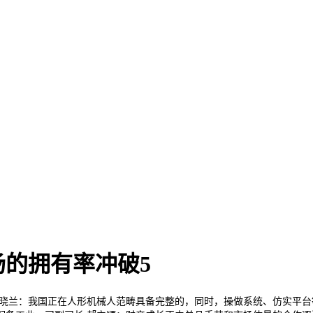
的拥有率冲破5
兰：我国正在人形机械人范畴具备完整的，同时，操做系统、仿实平台等