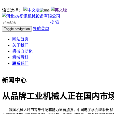
语言选择：
搜 索
导航菜单
Toggle navigation
网站首页
关于我们
机械自动化
机械百科
联系我们
新闻中心
从品牌工业机械人正在国内市场
我国机械人环节零部件配套能力显著加强；中国电子学会理事长 徐晓