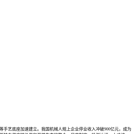
手艺底座加速建立。我国机械人规上企业停业收入冲破900亿元，成为