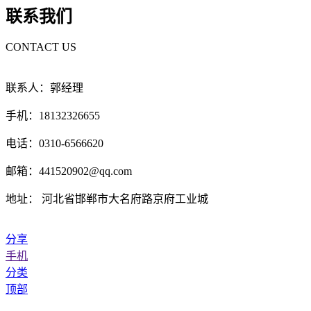
联系我们
CONTACT US
联系人：郭经理
手机：18132326655
电话：0310-6566620
邮箱：441520902@qq.com
地址： 河北省邯郸市大名府路京府工业城
分享
手机
分类
顶部