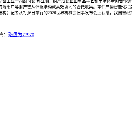
部配备工业一司副司长 郝立顺：财产成长正由单品手艺和市场体量的合作
端用户等财产链从体逐渐构成高效协同的合做收集。零件产物智能化程度持
构；记者从7月6日举行的2026世界机械会旧事发布会上获悉，我国曾经
篇：
磁盘为77970