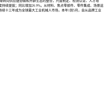
逐渐转向供应链协做和开辟生态的整合，尺度制定、检测认证、人才培
续提拔；同比增加26.9%。从材料、焦点零部件、零件集成、场景运
持续十三年成为全球最大工业机械人市场，本年1到5月，自从品牌工业