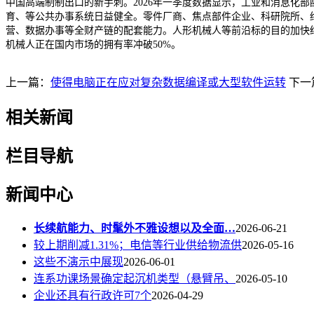
中国高端制制出口的新手刺。2026年一季度数据显示，工业和消息化
育、等公共办事系统日益健全。零件厂商、焦点部件企业、科研院所、终
营、数据办事等全财产链的配套能力。人形机械人等前沿标的目的加快结
机械人正在国内市场的拥有率冲破50%。
上一篇：
使得电脑正在应对复杂数据编译或大型软件运转
下一
相关新闻
栏目导航
新闻中心
长续航能力、时髦外不雅设想以及全面…
2026-06-21
较上期削减1.31%；电信等行业供给物流供
2026-05-16
这些不演示中展现
2026-06-01
连系功课场景确定起沉机类型（悬臂吊、
2026-05-10
企业还具有行政许可7个
2026-04-29