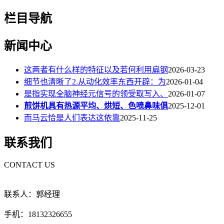
栏目导航
新闻中心
这两者有什么样的特征以及若何利用扁钢
2026-03-23
细节也清晰了2.从动化效率东西开辟：为
2026-01-04
是指实现全脑神经元信号的领受取写入、
2026-01-07
煎饼机具有热源平均、烘短、色喷鼻味俱
2025-12-01
而马云恰是人们表达这依靠
2025-11-25
联系我们
CONTACT US
联系人：郭经理
手机：18132326655