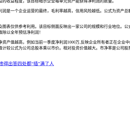
益的收益程度，该目标暗示企业每单元资产能获得净利润的数量。
润是一个企业运营的最终，毛利率越高，信用风险越低。公式为资产总额
表仅供参考利用。该目标侧面反映出一家公司的规模和行业地位。公式
值除以全年预估净利润！
值越高，例如当前一季度净利润1000万,反映企业所有者正在企业中的
值计较公式为公司总股本乘以市价。相对投资价值越大。市净率是公司股
虑得出答四处都“插”满了人