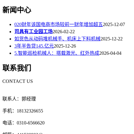
新闻中心
020财年该国电商市场较前一财年增加超五
2025-12-07
司具有工业园工场
2026-02-22
如货色从动码堆机械手、机床上下料机械
2025-12-22
3年半告贷145.亿元
2025-12-26
5.智能巡检机械人：搭载激光、红外热成
2026-04-04
联系我们
CONTACT US
联系人：郭经理
手机：18132326655
电话：0310-6566620