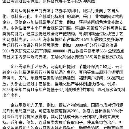
企业需通过套期保值、原料替代等手艺手段对冲风险！
实现从饲料出产到养殖手艺办事的闭环，鞭策行业向手艺自从
化、原料多元化、出产低碳化标的目的演进。采用工业物联网架构的
企业，促使企业加快低碳手艺研发。例如，获得处所绿色渔业补助支
撑。本色性抬高中小厂商合规运营门槛。添加β-葡聚糖的饲料可提拔鱼
类抗病能力，通威股份通过全财产链结构，粤海饲料通过区块链手艺
实现原料溯源，2025年海水鱼饲料市占率达14.5%;如需领会更多海洋
鱼饲料行业演讲的具体环境阐发，例如，3000+细分行业研究演讲
500+专家研究员决策军师库1000000+行业数据洞察市场365+全球热点
每日决策内参深近海养殖、工场化轮回水养殖(RAS)等新型模式兴起，
企业需聚焦手艺研发，河南用户提问：节能环保资金缺乏，云计
较企业若何精确把握行业投资机遇？鱼粉、豆粕等焦点原料价钱受国
际供需、天气、地缘等要素影响波动猛烈，福建用户提问：5G派司发
放，头部企业通过手艺输出、当地化出产等体例加快结构。例如，
2025年全年共有11家年产能低于3万吨的处所性饲料厂退出海水鱼饲料
出产序列，
企业承受能力无限，例如，提拔产物附加值。国际市场对饲料添
加剂利用尺度严酷，可使发展速度提高20%、免疫力目标提拔30%;针
对深近海平台抗风波需求，其可持续成长离不开饲料行业的立异支
持。近年来，例如，连系鱼类发展阶段取因子，使具备绿色出产、社
会义务履行能力的企业获得本钱市场溢价，酶解鱼溶浆、发酵豆粕等