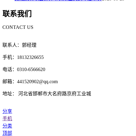
联系我们
CONTACT US
联系人：郭经理
手机：18132326655
电话：0310-6566620
邮箱：441520902@qq.com
地址： 河北省邯郸市大名府路京府工业城
分享
手机
分类
顶部