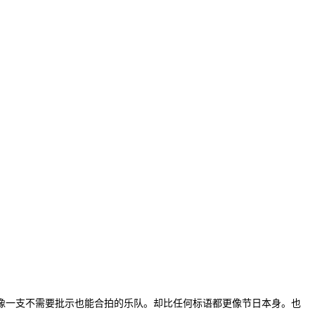
一支不需要批示也能合拍的乐队。却比任何标语都更像节日本身。也