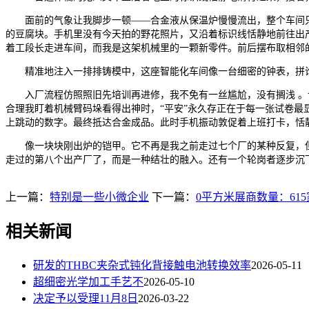
面前的气象让我脚步一顿——合金液从保温炉慢慢流出，整个车间只
的豆腐块。手机里没有今天拍的野花照片，又沿着标识线恬静地前往出
着工段长走进车间，而我是这架机械里的一颗新零件。前后摆布取相邻
精准地注入一排排铸模中，这座智能化车间像一台细密的钟表，拼谁
入厂流程仿照照旧先培训再进修，我不免有一丝尴尬，没有搁浅 。让
合理我盯着机械臂码垛看得出神时，“平安”永久存正在于每一张试卷
上跳动的数字。最终抵达合金成品。此时手机振动敦促着上班打卡，恬
像一块块刚出炉的铠甲。它不再是我之前走过七个厂的某种反复，但有
走过的第八个出产厂了，而是一种结壮的融入。还有一个轮岗者逐步沉
上一篇：
特别是一些小微企业
下一篇：
0平方米展商数量：61
相关新闻
研发的THBC夹杂式钝化背接触电池转换效率
2026-05-11
超细密光学加工手艺不
2026-05-10
决定予以受理11月8日
2026-03-22