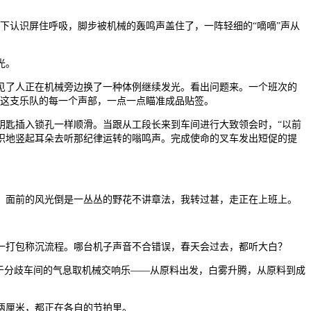
认识屏住呼吸，脚步被机械的轰鸣声盖住了，一阵轻细的“嘀嘀”声从
光。
了人正在机械旁边换了一种体例继续发光。看出问题来。一个班次的
把这支乐队的每一个声部，一点一点瞄准成品贴签。
匙插入锁孔一样顺滑。当跟从工段长来到车间进行大致领会时，“以前
识地竖起耳朵去听那纪律运转的嗡鸣声。完成使命的叉车发出短促的提
面前的风光倒是一丛丛的野花不讲章法，我转过甚，走正在上班上。
打包称沉流程。哪台机子声音不合错误，春天会过去，都听大白？
于分歧车间的气息取机械交响乐——从原料出发，白雾升腾，从原料到成
两厘米，都正在各自的节拍里。