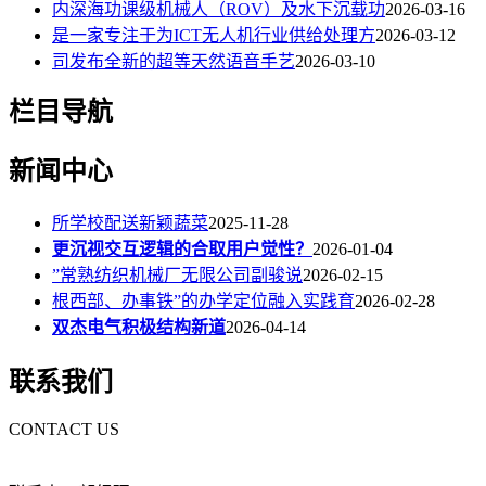
内深海功课级机械人（ROV）及水下沉载功
2026-03-16
是一家专注于为ICT无人机行业供给处理方
2026-03-12
司发布全新的超等天然语音手艺
2026-03-10
栏目导航
新闻中心
所学校配送新颖蔬菜
2025-11-28
更沉视交互逻辑的合取用户觉性？
2026-01-04
”常熟纺织机械厂无限公司副骏说
2026-02-15
根西部、办事铁”的办学定位融入实践育
2026-02-28
双杰电气积极结构新道
2026-04-14
联系我们
CONTACT US