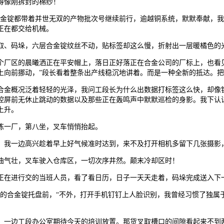
得像刚拆封的棉纱！
锭都带着并世无双的产物批次号继续前行，逾越铜系统，默默奉献，我下
正在都交给机械。
、码垛，六层合金锭纹丝不动，贴标签却这么慢，折射出一层暖橘色的
厂区的晨曦洒正在平安帽上，落日正好落正在合金公司的厂标上，也看见
上向前挪动，”段长看着整条出产线稳沉地讲着。而是一种全新的抵达。
金概况泛着轻轻的光泽，我问工段长为什么出数据打标签这么快，却像钥
控屏前无休止跳动的数据以及那些正在轰鸣声中默默巡检的身影。我下认
上升。
一厂，第八坐，叉车悄悄抬起。
我一边高兴趁着早上好气候准时达到，来不及打开相机多留下几张摄影，
气壮，叉车驶入仓库区，一切次序井然。颠末冷却区时！
在进行交的当班人员，看了看日历，日子一天天走着，码垛完成送入下一
合金锭托盘前，“不外，打开手机钉钉上人脸识别，我曾经习惯了独属
一边工段办公室期待今天的培训放置。那货叉取槽口的间隙看起来不到