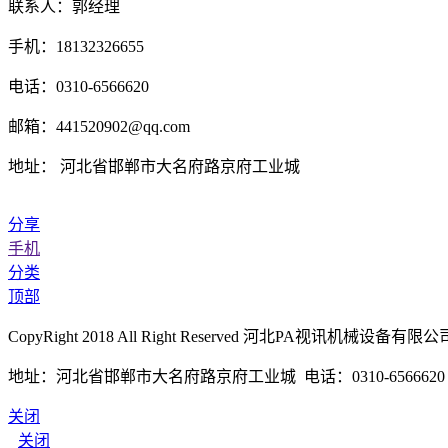
联系人：郭经理
手机：18132326655
电话：0310-6566620
邮箱：441520902@qq.com
地址： 河北省邯郸市大名府路京府工业城
分享
手机
分类
顶部
CopyRight 2018 All Right Reserved 河北PA视讯机械
地址：河北省邯郸市大名府路京府工业城 电话：0310-6566620 传真
关闭
关闭