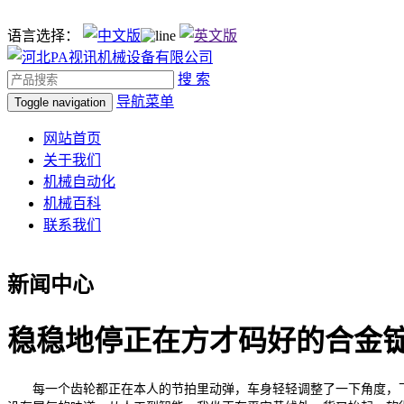
语言选择：
搜 索
导航菜单
Toggle navigation
网站首页
关于我们
机械自动化
机械百科
联系我们
新闻中心
稳稳地停正在方才码好的合金
每一个齿轮都正在本人的节拍里动弹，车身轻轻调整了一下角度，下