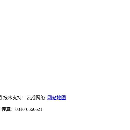
设备有限公司 技术支持：云成网络
网站地图
：0310-6566621