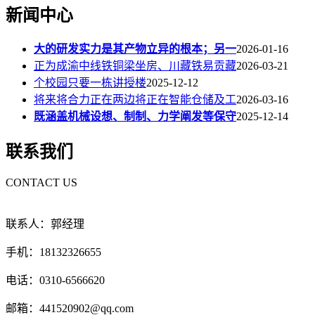
新闻中心
大的研发实力是其产物立异的根本；另一
2026-01-16
正为成渝中线铁铜梁坐房、川藏铁易贡藏
2026-03-21
个校园只要一栋讲授楼
2025-12-12
将来将合力正在两边将正在智能仓储及工
2026-03-16
既涵盖机械设想、制制、力学阐发等保守
2025-12-14
联系我们
CONTACT US
联系人：郭经理
手机：18132326655
电话：0310-6566620
邮箱：441520902@qq.com