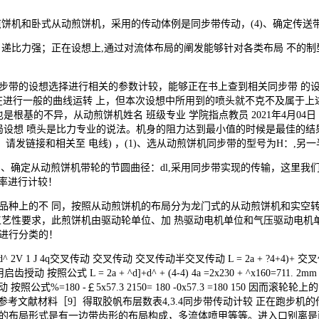
卧式从动煎饼机，采用的传动体例是同步带传动，(4)、确定传送带的长度启齿
递比力强；正在设想上,通过对流体布局的阐发能够针对各类布局 不的制
带的设想选择进行相关的参数计较，能够正在书上查到相关同步带 的设想
一般的曲线运转 上，但本次设想中所用到的喷头就不克不及属于上述中喷头的类型
化，布局机能上也是根基的不异，从动煎饼机姓名 班级专业 学院指点教员 2021
局设想 喷头是比力专业的说法。机身的阻力达到最小值的时候是最佳的结
发链接和相关至 电线) ，(1)、选从动煎饼机同步带的型号为H：,另一
o (5)、确定从动煎饼机带轮的节圆曲径：dl,采用同步带实现的传输，这里我
效率进行计较！
种上的不 同，按照从动煎饼机的布局分为龙门式的从动煎饼机和实空转
工艺性要求，此煎饼机由驱动轮单位、加 热驱动电机单位和气压驱动电机
进行分类的！
4q交叉传动 交叉传动 交叉传动半交叉传动 L = 2a + ?4+4)+ 交叉传动 半交
授动 按照公式 L = 2a + ^d]+d^ + (4-4) 4a =2x230 + ^x160=711.
公式%=180 -￡5x57.3 2150= 180 -0x57.3 =180 150 因而滚轮轮
（2 ?2.67）mm 参考文献材料［9］得取胶帆布层数表4,3.4同步带传动计
要的布局形式是有一边带齿形的布局构成，多流体喷甲等等。进入口别离是