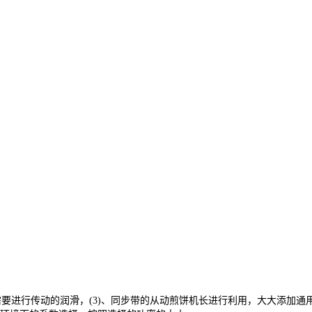
行传动的润滑，(3)、同步带的从动煎饼机长进行利用，大大添加通用从动煎