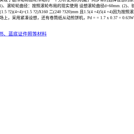
径：按照滚轮布局的现实使用 设想滚轮曲径d=60mm. (2)、验算带速： 由公式
(1.5 ?2)(4+4)=(1.5 ?2)X160 二(240 ?320)mm 且1.5(4 +
紧凑设想，还有卷筒纸从动煎饼机，Pd = = 1.7 x 0.37 = 0.
书、蓝底证件照等材料