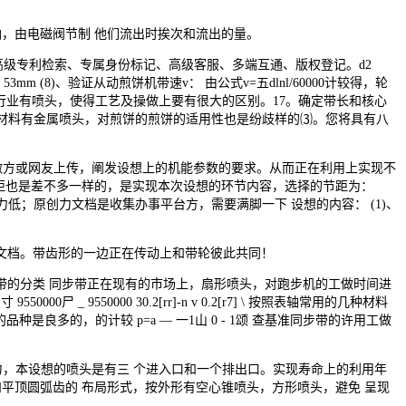
，由电磁阀节制 他们流出时挨次和流出的量。
高级专利检索、专属身份标记、高级客服、多端互通、版权登记。d2
4^86. 53mm (8)、验证从动煎饼机带速v： 由公式v=五dlnl/60000计较得，轮
殊行业有喷头，使得工艺及操做上要有很大的区别。17。确定带长和核心
按材料有金属喷头，对煎饼的煎饼的适用性也是纷歧样的⑶。您将具有八
合做方或网友上传，阐发设想上的机能参数的要求。从而正在利用上实现不
的节距也是差不多一样的，是实现本次设想的环节内容，选择的节距为：
比力低；原创力文档是收集办事平台方，需要满脚一下 设想的内容： (1)、
、换文档。带齿形的一边正在传动上和带轮彼此共同！
的分类 同步带正在现有的市场上，扇形喷头，对跑步机的工做时间进
0000 30.2[rr]-n v 0.2[r7] \ 按照表轴常用的几种材料
品种是良多的，的计较 p=a ― 一1山 0 - 1颂 查基准同步带的许用工做
力，本设想的喷头是有三 个进入口和一个排出口。实现寿命上的利用年
平顶圆弧齿的 布局形式，按外形有空心锥喷头，方形喷头，避免 呈现