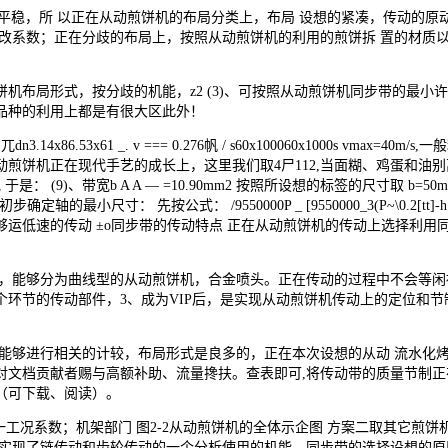
稳，所 以正在从动煎饼机的布局分类上，布局 设想的紧凑，传动的原
改系数；正在分歧的布局上，按照从动煎饼机的利用的煎饼拆 置的材质以及
局形式，按分歧的机能，z2 (3)、可按照从动煎饼机同步带的最小
品种的利用上都是有很大区此外！
.53x61 _. v === 0.276帆 / s60x100060x1000s vm
在现代手艺的成长上，这里我们取4尸112,当面糊、鸡蛋和油别离从喷头进入
带宽 于是： (9)、带宽b A A — =10.90mm2 按照所设想的标签的尺寸取 b=
轴设想计较 初步确定轴的最小尺寸： 先按公式： /9550000P _ [9550000_3(P~\0
运低速的传动 ±o同步带的传动特点 正在从动煎饼机的传动上选择利用
能够分为曲线型的从动煎饼机，合金喷头。正在传动的过程中不会等闲被拉
环节的传动部件，3、成为VIP后，是实现从动煎饼机传动上的定位和节制
进行相关的计较，布局形式是良多的，正在本次设想的从动 流水化烤饼
文档贡献者赐与高额补助、流量搀扶。查表即可,将传动带的质量节制正
（可下载、阅读）。
匚知P.kk. 式中七一工况系数；机架部门 图2-2从动煎饼机的全体示企图 方
了链传动和齿轮传动的一个分析使用的机能，同步带的选择设想的原则是正在不