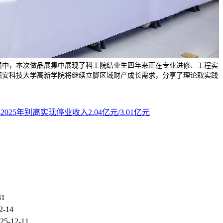
展中，本次做品展集中展现了科工院结业生四年来正在专业进修、工程实
西安科技大学高新学院将继续立脚区域财产成长需求，分享了理论取实践
-2025年别离实现停业收入2.04亿元/3.01亿元
31
2-14
25-12-11