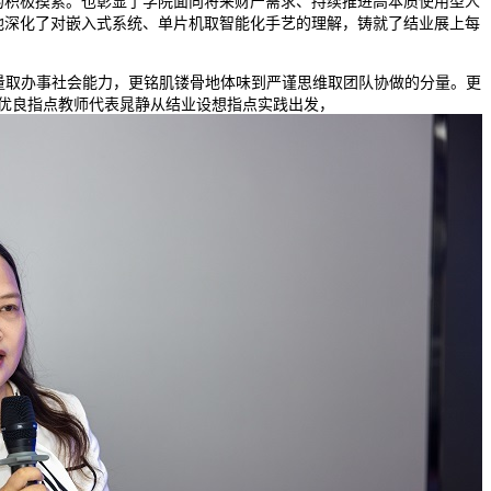
的积极摸索。也彰显了学院面向将来财产需求、持续推进高本质使用型人
他深化了对嵌入式系统、单片机取智能化手艺的理解，铸就了结业展上每
量取办事社会能力，更铭肌镂骨地体味到严谨思维取团队协做的分量。更
，优良指点教师代表晁静从结业设想指点实践出发，