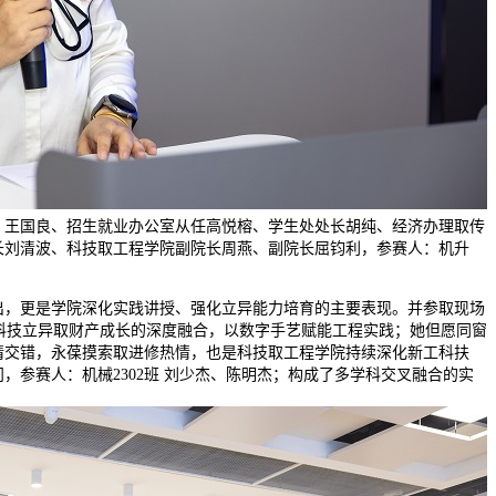
、王国良、招生就业办公室从任高悦榕、学生处处长胡纯、经济办理取传
长刘清波、科技取工程学院副院长周燕、副院长屈钧利，参赛人：机升
，更是学院深化实践讲授、强化立异能力培育的主要表现。并参取现场
下科技立异取财产成长的深度融合，以数字手艺赋能工程实践；她但愿同窗
情交错，永葆摸索取进修热情，也是科技取工程学院持续深化新工科扶
，参赛人：机械2302班 刘少杰、陈明杰；构成了多学科交叉融合的实