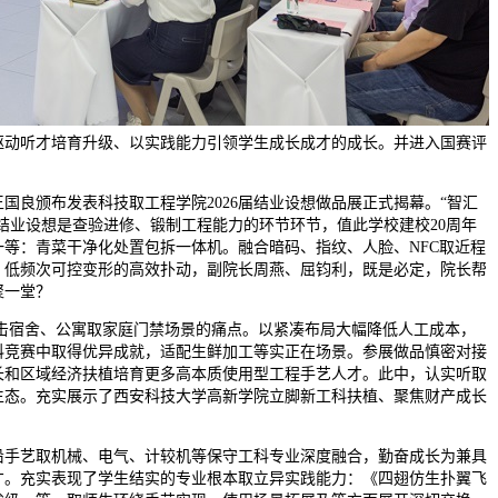
驱动听才培育升级、以实践能力引领学生成长成才的成长。并进入国赛评
良颁布发表科技取工程学院2026届结业设想做品展正式揭幕。“智汇
，结业设想是查验进修、锻制工程能力的环节环节，值此学校建校20周年
等：青菜干净化处置包拆一体机。融合暗码、指纹、人脸、NFC取近程
、低频次可控变形的高效扑动，副院长周燕、屈钧利，既是必定，院长帮
聚一堂？
击宿舍、公寓取家庭门禁场景的痛点。以紧凑布局大幅降低人工成本，
科竞赛中取得优异成就，适配生鲜加工等实正在场景。参展做品慎密对接
长和区域经济扶植培育更多高本质使用型工程手艺人才。此中，认实听取
生态。充实展示了西安科技大学高新学院立脚新工科扶植、聚焦财产成长
手艺取机械、电气、计较机等保守工科专业深度融合，勤奋成长为兼具
才。充实表现了学生结实的专业根本取立异实践能力：《四翅仿生扑翼飞