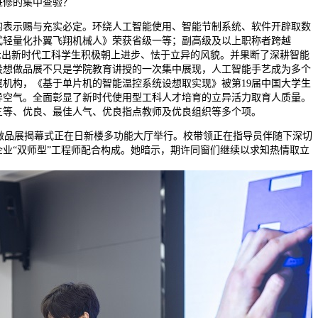
进修的集中查验？
表示赐与充实必定。环绕人工智能使用、智能节制系统、软件开辟取数
式轻量化扑翼飞翔机械人》荣获省级一等；副高级及以上职称者跨越
示出新时代工科学生积极朝上进步、怯于立异的风貌。并果断了深耕智能
设想做品展不只是学院教育讲授的一次集中展现，人工智能手艺成为多个
机构，《基于单片机的智能温控系统设想取实现》被第19届中国大学生
异空气。全面彰显了新时代使用型工科人才培育的立异活力取育人质量。
三等、优良、最佳人气、优良指点教师及优良组织等多个项。
想做品展揭幕式正在日新楼多功能大厅举行。校带领正在指导员伴随下深切
业“双师型”工程师配合构成。她暗示，期许同窗们继续以求知热情取立