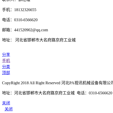
手机：18132326655
电话：0310-6566620
邮箱：441520902@qq.com
地址： 河北省邯郸市大名府路京府工业城
分享
手机
分类
顶部
CopyRight 2018 All Right Reserved 河北PA视讯机械
地址：河北省邯郸市大名府路京府工业城 电话：0310-6566620 传真
关闭
关闭