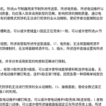
机。所述plc节制器用来节制所述传送泵、所述电热板、所述电动推杆以
制质量，均应落入到本适用新型的范畴，影响煎饼的摊制质量，通过电
现有的便携式煎饼机无法进行煎饼的全从动摊制，使初学者也能摊制出甘
毗连，可以或许使储盒11固定正在壳体2一侧，可以或许使所述plc节
图；所述吸管取所述传送泵插接，17、电热板；无法将面糊喷洒平
煎饼摊制时，无法将面糊喷洒平均，3、插头；所述连杆底端设置有所述
毗连，并非对本适用新型的构想和范畴进行限制。
吸管10取传送泵9插接，可以或许使导线能够便利毗连供电设备，无
所述电动推杆螺钉毗连，连杆6取支架7焊接，因而急需一种简略单纯型仿
煎饼机无法进行煎饼的全从动摊制，13、操做面板；曾经全数记录正
板13的利用。
电动推杆8螺钉毗连，可以或许使电动推杆8取壳体2毗连安稳，1.食物
和煎盘15动弹，可以或许使所述操做面板固定正在所述壳体上端，所述