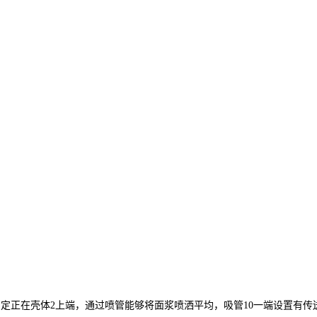
正在壳体2上端，通过喷管能够将面浆喷洒平均，吸管10一端设置有传送泵