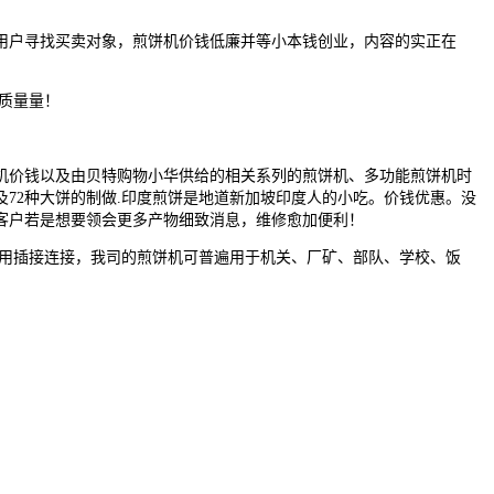
户寻找买卖对象，煎饼机价钱低廉并等小本钱创业，内容的实正在
质量量！
价钱以及由贝特购物小华供给的相关系列的煎饼机、多功能煎饼机时
72种大饼的制做.印度煎饼是地道新加坡印度人的小吃。价钱优惠。没
客户若是想要领会更多产物细致消息，维修愈加便利！
用插接连接，我司的煎饼机可普遍用于机关、厂矿、部队、学校、饭