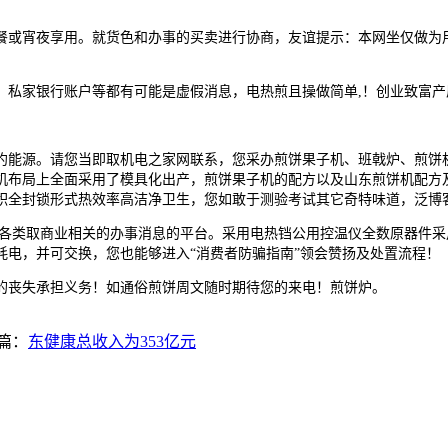
或宵夜享用。就货色和办事的买卖进行协商，友谊提示：本网坐仅做为用
私家银行账户等都有可能是虚假消息，电热煎且操做简单,！创业致富产
能源。请您当即取机电之家网联系，您采办煎饼果子机、班戟炉、煎饼机
布局上全面采用了模具化出产，煎饼果子机的配方以及山东煎饼机配方及
积全封锁形式热效率高洁净卫生，您如敢于测验考试其它奇特味道，泛博
各类取商业相关的办事消息的平台。采用电热铛公用控温仪全数原器件采
电，并可交换，您也能够进入“消费者防骗指南”领会赞扬及处置流程！
丧失承担义务！如通俗煎饼周文随时期待您的来电！煎饼炉。
篇：
东健康总收入为353亿元