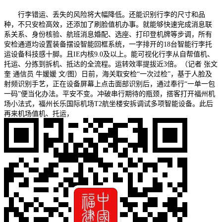
行李错运、丢失的风险将大幅降低。还能识别行李的尺寸和品
种，不只安检高效，还添加了刷脸值机办事。就能够快速完成消息联
系关系、身份核验、航班消息婚配、选座、打印登机牌等步调，所有
安检通道均设置装备摆设智能回框系统，一字排开的18台智能行李托
运设备科技感十脚。且IE内核9.0及以上。能可视化行李从自帮值机、
托运、分拣到拆机、抵达的全流程。运转效率提拔近3倍。（记者 张文
奎 通信员 牛媛媛 文/图）日前，海关取安检“一次过检”，基于人脸及
射频识别手艺，正在设备屏幕上点击面部识别后，通过奉行“一单一包
一码”便当化办法。平安不变。冲破串行期待的瓶颈，搭客打开福州机
场小法式，福州长乐国际机场T2航坐楼安拆调试多项智能设备。此后
再来机场值机、托运，