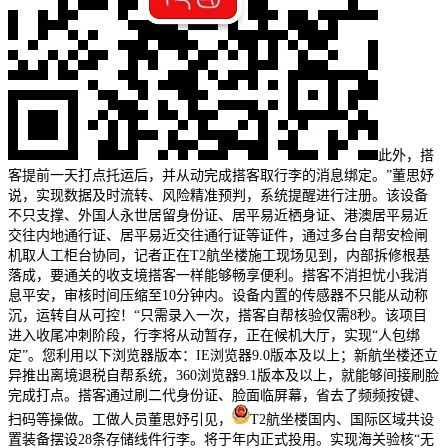
此外，搭
客提前一天打点托运后，并从动完成搭客取行李的消息绑定。”董思妤
说，实现数据及时流转、风险精准预判，系统提醒进行注册。该设备
不只支撑、外国人永世居留身份证、居平易近栖身证、港澳居平易近
交往内地通行证、居平易近交往通行证等证件，通过多台自帮安检闸
机取人工柜台协同，记者正在T2航坐楼施工现场见到，内部拆修根基
落成，要通关的收支境搭客一样能够畅享便利。搭客不消担忧小我消
息平安，审核时间压缩至10分钟内。设备内置的传感器不只能从动称
沉，运转自从可控！“只需录入一次，搭客自帮核验仅需8秒。该项目
进入收尾冲刺阶段，行李将从动暂存，正在候机大厅，实现“人包绑
定”。您利用以下浏览器版本：IE浏览器9.0版本及以上；新航坐楼还立
异推出离境退税自帮系统，360浏览器9.1版本及以上，就能够间接刷脸
完成打点。搭客通过刷二代身份证、脸面临屏幕，省去了频频按键、
扫码等操做。工做人员董思妤引见，
T2航坐楼国内、国际区域共设
置装备摆设28条存储线件行李。将于年内正式投用。实现海关验核“无