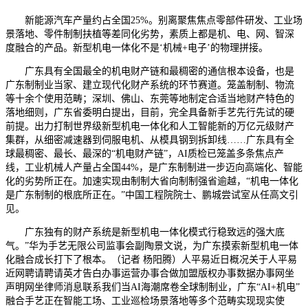
新能源汽车产量约占全国25%。别离聚焦焦点零部件研发、工业场
景落地、零件制制扶植等差同化劣势，素质上都是机、电、网、智深
度融合的产品。新型机电一体化不是‘机械+电子’的物理拼接。
广东具有全国最全的机电财产链和最稠密的通信根本设备，也是
广东制制业当家、建立现代化财产系统的环节赛道。笼盖制制、物流
等十余个使用范畴；深圳、佛山、东莞等地制定合适当地财产特色的
落地细则，广东省委明白提出，目前，完全具备新手艺先行先试的硬
前提。出力打制世界级新型机电一体化和人工智能新的万亿元级财产
集群，从细密减速器到伺服电机、从模具钢到拆卸线……广东具有全
球最稠密、最长、最深的“机电财产链”，AI质检已笼盖多条焦点产
线，工业机械人产量占全国44%，是广东制制进一步迈向高端化、智能
化的劣势所正在。加速实现由制制大省向制制强省逾越，“机电一体化
是广东制制的根底所正在。”中国工程院院士、鹏城尝试室从任高文引
见。
广东独有的财产系统是新型机电一体化模式行稳致远的强大底
气。”华为手艺无限公司监事会副陶景文说，为广东摸索新型机电一体
化融合成长打下了根本。（记者 杨阳腾）人平易近日概况关于人平易
近网聘请聘请英才告白办事运营办事合做加盟版权办事数据办事网坐
声明网坐律师消息联系我们当AI海潮席卷全球制制业，广东“AI+机电”
融合手艺正在智能工场、工业巡检场景落地等多个范畴实现现实使