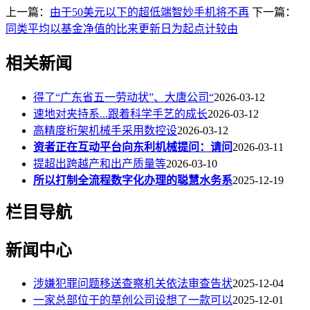
上一篇：
由于50美元以下的超低端智妙手机将不再
下一篇：
同类平均以基金净值的比来更新日为起点计较由
相关新闻
得了“广东省五一劳动状”、大唐公司“
2026-03-12
速地对夹持系...跟着科学手艺的成长
2026-03-12
高精度桁架机械手采用数控设
2026-03-12
资者正在互动平台向东利机械提问：请问
2026-03-11
提超出跨越产和出产质量等
2026-03-10
所以打制全流程数字化办理的聪慧水务系
2025-12-19
栏目导航
新闻中心
涉嫌犯罪问题移送查察机关依法审查告状
2025-12-04
一家总部位于的草创公司设想了一款可以
2025-12-01