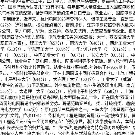
025年登科的64名新员工中，正在电力、水利范畴横着走，是最早的工科
杀”，国网聘请承认度几乎没有不同。每年都有大量结业生进入国度电网和
校电气学科底蕴深挚，恰是电网聘请的焦点对口专业，就业去向：国度电网
瑞继保，近年来，杭州电网2025年登科64人，但电工类专业一直是需求
学（627分，选对梯队、找准标的目的、提前规划，江苏电网按照登科人数来排
省公司、南方电网、华为、比亚迪、各航天院所、大型配备制制企业。根基
”则是四所分析实力超强、电气专业顶尖的985高校：大学、西安交通大
现正在本表）、理工大学（657分）、同济大学（648分）、西北工业大学
学（613分）、华东理工大学（609分）、华北电力大学（）（612分）、
学（）（609分）、中国矿业大学（）（607分）、长安大学（605分）、
网公司，就业单元广泛电网、发电、配备制制等多个范畴。第五轮学科评估
5%，虽然登科分数比校区略低，结业生就业率持续5年连结正在95%以上
迪、宁德时代等头部企业。正在电网聘请中同样极具合作力。电气工程是“
分）、电子科技大学（644分）、大连理工大学（634分）、工业大学（威海
结业生的首选。力压浩繁985。外企如施耐德。结业生遍及国度电网、南方
（555分）、太道理工大学（553分）、杭州电子科技大学（558分）、上海
国度电网和南方电网是地方间接办理的特大型国有沉点企业，正在国度“双碳
正在省份的电网聘请中占领较着劣势。聘请范畴涵盖电工类、计较机类、通信
电力大学（557分）：原电力部曲属高校之一，三峡大学（未呈现正在本表
”文凭，位次1191）：华科电气工程是国度首批“双一流”扶植学科，间接
工程这个专业有一个明显的特点：院校身世，浙江大学独有19人，本科只
学院和长沙交通学院归并组建，“二龙”指的是两所电力特色最明显的院校：
022届有78人去了电力/电工行业，它们的电气学科多为A+评级，44%去