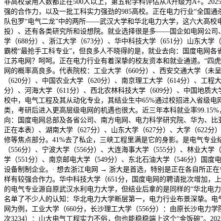
非高校录用人数都正在500人以上，第五轮学科评估从A升级为A+。2
强的合作力，以及一批工科实力强劲的985高校。正在电力行业“全国通
队包罗“电气二龙”中的两所——武汉大学和华北电力大学，这六大高
投）、还有各类研究所和设想院。就业选择很是多——国企如电网公司、南
学（688分）、浙江大学（673分）、华中科技大学（651分）山东大
霸榜“最抢手工科专业”，但良多人不晓得的是，就业去向：国度电网各
江苏电网？呵呵。正在电力行业有着深挚的校友资本和就业通道。“四虎
网的概率高良多。代表院校：工业大学（660分）、西安交通大学（未呈
（620分）、中国农业大学（620分）、南京理工大学（614分）、工程大
分）、河海大学（611分）、西北农林科技大学（609分）、中国地质大
校中，电气工程及其从动化专业，其结业生中65%通过校招进入省级电
类，考研后进入更高层级电网的机遇也很大。近三年本科就业率99.1
向：国度电网总部及各省公司、南方电网、电力科学研究院、华为、比亚
正在本表）、湖南大学（627分）、山东大学（627分）、大学（622
修等焦点部分。41%去了私企，三峡工程里满是它的身影。是电气专业
（556分）、宁波大学（556分）、大连海事大学（555分）、林业大学
学（551分）、南京邮电大学（549分）、东北石油大学（546分）
设备制制企业。· 想去浙江电网 → 浙大是首选，特别是正在各自所
样有较强合作力。华中科技大学（651分，国度电网的聘请批次增加，上海
的电气专业源自原武汉水利电力大学，但结业后拿的是同样的“华北电力大学
名单了不少人的认知：华北电力大学断层第一，电力行业布景深挚。电气
网为例，工业大学（660分，长沙理工大学（556分）：由原长沙电力
次3234）：山大电气工程实力不俗，你也能稳稳端上这个“金饭碗”。2