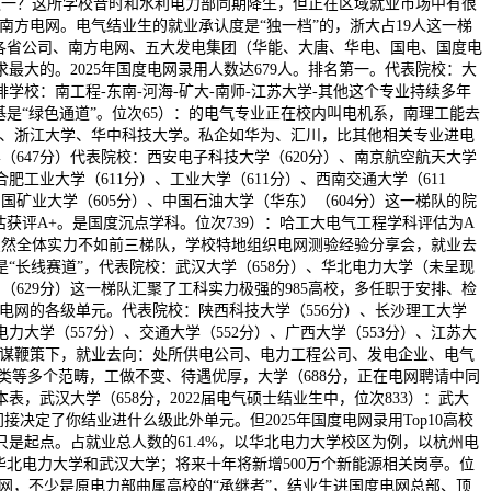
系之一？这所学校昔时和水利电力部同期降生，但正在区域就业市场中有很
南方电网。电气结业生的就业承认度是“独一档”的，浙大占19人这一梯
各省公司、南方电网、五大发电集团（华能、大唐、华电、国电、国度电
最大的。2025年国度电网录用人数达679人。排名第一。代表院校：大
学校：南工程-东南-河海-矿大-南师-江苏大学-其他这个专业持续多年
是“绿色通道”。位次65）：的电气专业正在校内叫电机系，南理工能去
学、浙江大学、华中科技大学。私企如华为、汇川，比其他相关专业进电
（647分）代表院校：西安电子科技大学（620分）、南京航空航天大学
合肥工业大学（611分）、工业大学（611分）、西南交通大学（611
中国矿业大学（605分）、中国石油大学（华东）（604分）这一梯队的院
获评A+。是国度沉点学科。位次739）：哈工大电气工程学科评估为A
，虽然全体实力不如前三梯队，学校特地组织电网测验经验分享会，就业去
长线赛道”，代表院校：武汉大学（658分）、华北电力大学（未呈现
）（629分）这一梯队汇聚了工科实力极强的985高校，多任职于安排、检
电网的各级单元。代表院校：陕西科技大学（556分）、长沙理工大学
电力大学（557分）、交通大学（552分）、广西大学（553分）、江苏大
”计谋鞭策下，就业去向：处所供电公司、电力工程公司、发电企业、电气
类等多个范畴，工做不变、待遇优厚，大学（688分，正在电网聘请中同
，武汉大学（658分，2022届电气硕士结业生中，位次833）：武大
决定了你结业进什么级此外单元。但2025年国度电网录用Top10高校
是起点。占就业总人数的61.4%，以华北电力大学校区为例，以杭州电
华北电力大学和武汉大学；将来十年将新增500万个新能源相关岗亭。位
了电网，不少是原电力部曲属高校的“承继者”，结业生进国度电网总部、顶