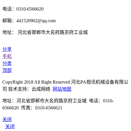
电话：0310-6566620
邮箱：441520902@qq.com
地址： 河北省邯郸市大名府路京府工业城
分享
手机
分类
顶部
CopyRight 2018 All Right Reserved 河北PA视讯机械设备有限公
司 技术支持：云成网络
网站地图
地址：河北省邯郸市大名府路京府工业城 电话：0310-
6566620 传真：0310-6566621
关闭
关闭