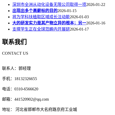
深圳市全洲从动化设备无限公司取得一项
2026-01-22
出现出多个高薪标的目的
2026-01-15
将为学科扶植取区域成长注动能
2026-01-03
大的研发实力是其产物立异的根本；另一
2026-01-16
支撑学生正在全球范畴内开展研
2026-01-17
联系我们
CONTACT US
联系人：郭经理
手机：18132326655
电话：0310-6566620
邮箱：441520902@qq.com
地址： 河北省邯郸市大名府路京府工业城