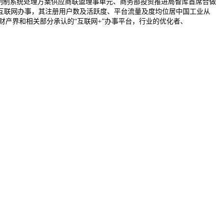
制制系统处理方案供应商联盟理事单元、商务部投资推进局智库首席合做
互联网办事，其注册用户数及活跃度、平台流量及度均位居中国工业从
被财产界和相关部分承认的“互联网+”办事平台，行业的优化者、