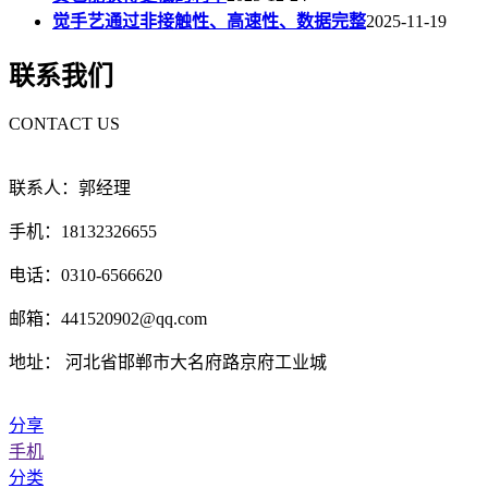
觉手艺通过非接触性、高速性、数据完整
2025-11-19
联系我们
CONTACT US
联系人：郭经理
手机：18132326655
电话：0310-6566620
邮箱：441520902@qq.com
地址： 河北省邯郸市大名府路京府工业城
分享
手机
分类