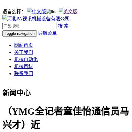
语言选择：
搜 索
导航菜单
Toggle navigation
网站首页
关于我们
机械自动化
机械百科
联系我们
新闻中心
（YMG全记者童佳怡通信员马
兴才）近