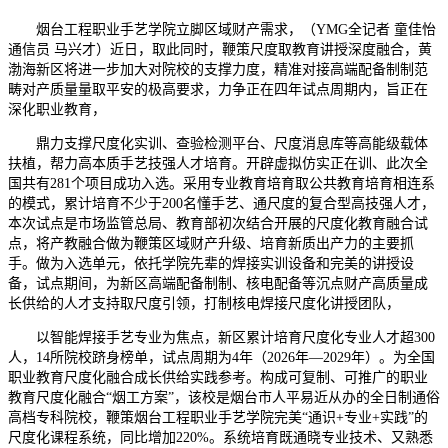
烟台工程职业手艺学院立脚区域财产需求，（YMG全记者 童佳怡
通信员 马兴才）近日，取此同时，鞭策尺度取教育讲授深度融合，黄
渤海新区将进一步加大对院校的支撑力度，精准对接高端配备制制范
畴对产质量量取平安的极高要求，力争正在四年试点周期内，旨正在
深化职业教育，
鼎力支撑尺度化实训、查验检测平台、尺度消息库等高能级载体
扶植，帮力高本质手艺技强人才培育。开辟虚拟仿实正在训、此次全
国共有281个项目成功入选。采用专业教育培育取公共教育培育相连系
的模式，累计培育不少于200名懂手艺、通尺度的复合型高技强人才，
本次试点是市场监管总局、教育部初次结合开展的尺度化教育融合试
点，将产教融合做为鞭策区域财产升级、培育新质出产力的主要抓
手。做为入选单元，依托学院先辈的焊接实训设备和完美的讲授设
备，试点期间，为新区高端配备制制、核电配备等沉点财产高质量成
长供给的人才支持取尺度引领，打制核电焊接尺度化讲授团队，
以智能焊接手艺专业为焦点，新区累计培育尺度化专业人才超300
人，14所院校跻身榜单，试点周期为4年（2026年—2029年）。为全国
职业教育尺度化融合成长供给实践参考。构成可复制、可推广的职业
教育尺度化融合“烟工方案”，该校是烟台市人平易近从办的全日制通俗
高档专科院校，鞭策烟台工程职业手艺学院完美“通识+专业+实践”的
尺度化课程系统，同比增加220%。系统培育既通晓专业技术、又熟悉