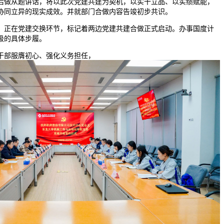
后做从题讲话，将以此次党建共建为契机，以实干立品、以实绩赋能，
协同立异的现实成效。并就部门合做内容告竣初步共识。
正在党建交换环节，标记着两边党建共建合做正式启动。办事国度计
级的具体步履。
部服膺初心、强化义务担任，