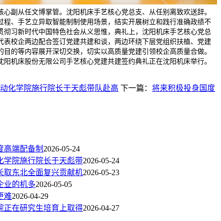
核心副从任文博掌管。沈阳机床手艺核心党总支、从任别离致欢送辞。
过程、手艺立异取智能制制使用场景，结实开展树立和践行准确政绩不
贯彻习新时代中国特色社会从义思惟，典礼上，沈阳机床手艺核心党总
代表校企两边配合签订党建共建和谈，两边环绕下层党组织扶植、党建
的目的等内容展开深切交换，切实以高质量党建引领校企高质量合做。
沈阳机床股份无限公司手艺核心党建共建签约典礼正在沈阳机床举行。
动化学院施行院长于天彪带队赴高
下一篇：
将来积极投身国度
度高端配备制
2026-05-24
化学院施行院长于天彪带
2026-05-24
长取东北全面复兴贡献机
2026-05-23
企业的机多
2026-05-05
更难
2026-04-29
院正在研究生培育上取得
2026-04-27