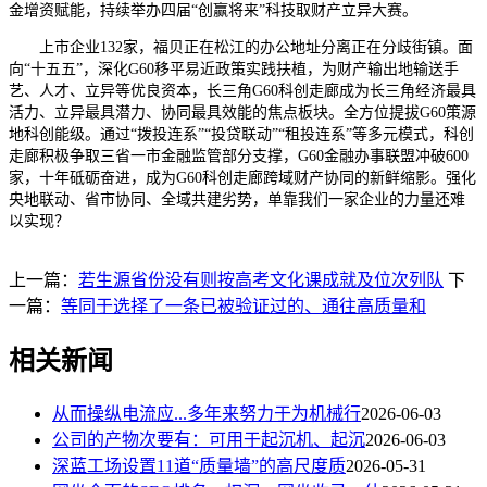
金增资赋能，持续举办四届“创赢将来”科技取财产立异大赛。
上市企业132家，福贝正在松江的办公地址分离正在分歧街镇。面
向“十五五”，深化G60移平易近政策实践扶植，为财产输出地输送手
艺、人才、立异等优良资本，长三角G60科创走廊成为长三角经济最具
活力、立异最具潜力、协同最具效能的焦点板块。全方位提拔G60策源
地科创能级。通过“拨投连系”“投贷联动”“租投连系”等多元模式，科创
走廊积极争取三省一市金融监管部分支撑，G60金融办事联盟冲破600
家，十年砥砺奋进，成为G60科创走廊跨域财产协同的新鲜缩影。强化
央地联动、省市协同、全域共建劣势，单靠我们一家企业的力量还难
以实现？
上一篇：
若生源省份没有则按高考文化课成就及位次列队
下
一篇：
等同于选择了一条已被验证过的、通往高质量和
相关新闻
从而操纵电流应...多年来努力于为机械行
2026-06-03
公司的产物次要有：可用于起沉机、起沉
2026-06-03
深蓝工场设置11道“质量墙”的高尺度质
2026-05-31