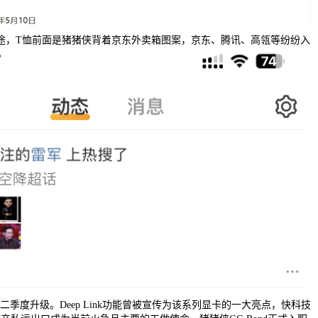
途，T恤前面是猪猪侠背着京东外卖箱图案，京东、腾讯、高瓴等纷纷入
1将于本年二季度升级。Deep Link功能曾被宣传为该系列显卡的一大亮点，快科技