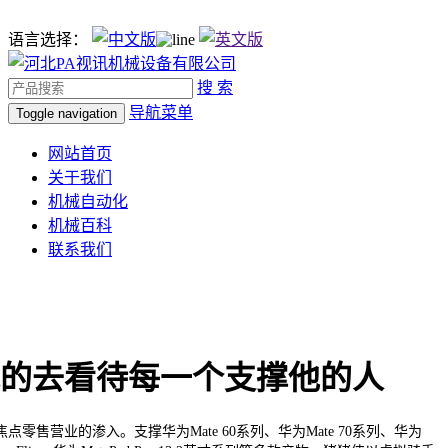
语言选择：
搜 索
导航菜单
Toggle navigation
网站首页
关于我们
机械自动化
机械百科
联系我们
的去看待每一个支撑他的人
售营业的渗入。支撑华为Mate 60系列、华为Mate 70系列、华为