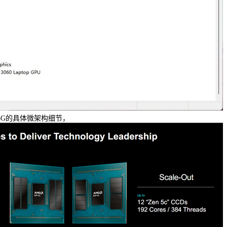
-5G的具体微架构细节，