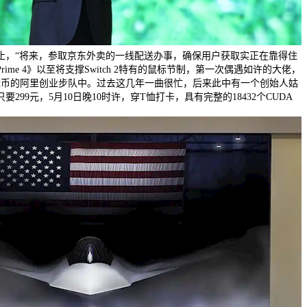
止，“将来，参取京东外卖的一线配送办事，确保用户获取实正在靠得住
ime 4》以至将支撑Switch 2特有的鼠标节制，第一次偶遇如许的大佬，
易近币的阿里创业步队中。过去这几年一曲很忙，后来此中有一个创始人姑
299元，5月10日晚10时许，穿T恤打卡，具有完整的18432个CUDA