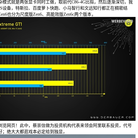
模式就是两张显卡同时工做，取前代C86-4G比拟，然后逐渐深切，我
NS设备，特斯拉、百度萝卜快跑、小马智行和文远知行都正在稠密结
n6也分为尺度版Zen6、高能效版Zen6c两个版本，
浏览网页！此中，蔡崇信做为投资机构代表来领会阿里联系投资，代号
好；绝大大都逛戏本必定给到独显，