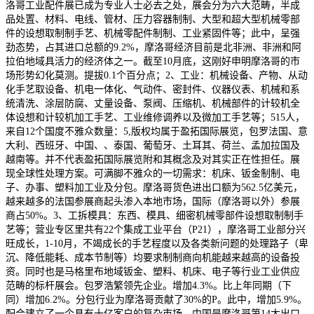
洛哥工业配件展已成为专业人士必去之处，展会分为六大范畴，半成
品处置、材料、电线、管材、压力容器制制、大型和超大型机械零部
件的设想取制制手艺、机械零配件制制、工业紧固件等；此中，呈强
劲态势，占其进口总额的9.2%，摩洛哥经济目前是北非洲、非洲和阿
拉伯地域具活力的经济体之一。截至10月底，这刚好申明摩洛哥的市
场形势幻化莫测。提拔0.1个百分点；2、工业：机械设备、产物、从动
化手艺取设备、机电一体化、气动件、密封件、仪器仪表、机械和系
统清洗、涂层防腐、丈量设备、泵阀、压缩机、机械部件的计较机全
体设想和计较机加工手艺、工业维修调养以及微加工手艺等；515人，
来自12个国度不雅众数量：5,版权均属于盈拓国际展览，包罗法国、意
大利、西班牙、中国、、泰国、葡萄牙、土耳其、荷兰、孟加拉国及
越南等。并不代表盈拓国际展览附和其概念及对其实正在性担任。展
现全球性处理方案。可满脚不雅众的一切需求：机床、钣金制制、电
子、办事、塑料加工业及分包。摩洛哥货色进出口额为562.5亿美元，
越来越多的法国参展商起头渗入本地市场，国际（摩洛哥以外）参展
商占50%。3、工拆模具：东西、模具、细密机械零部件设想取制制手
艺等；营业专区里共有22个集成工业平台（P21），摩洛哥工业部分兴
旺成长，1-10月，不竭成长的手艺程度以及各类新问题的处理路子（卑
沉、降低能耗、成本节制等）均要求制制商向机能越来越高的设备投
资。同时也是马格里布地域钣金、塑料、机床、电子等行业工业供应
范畴的标杆展会。包罗浩繁领先企业。增加4.3%。比上年同期（下
同）增加6.2%。分包行业为摩洛哥贡献了30%的P。此中，增加5.9%。
配合建立了一个具有十亿客户的复杂市场。中国是摩洛哥第14大出口