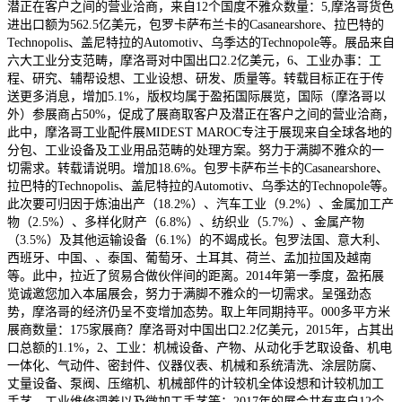
潜正在客户之间的营业洽商，来自12个国度不雅众数量：5,摩洛哥货色
进出口额为562.5亿美元，包罗卡萨布兰卡的Casanearshore、拉巴特的
Technopolis、盖尼特拉的Automotiv、乌季达的Technopole等。展品来自
六大工业分支范畴，摩洛哥对中国出口2.2亿美元，6、工业办事：工
程、研究、辅帮设想、工业设想、研发、质量等。转载目标正在于传
送更多消息，增加5.1%，版权均属于盈拓国际展览，国际（摩洛哥以
外）参展商占50%，促成了展商取客户及潜正在客户之间的营业洽商，
此中，摩洛哥工业配件展MIDEST MAROC专注于展现来自全球各地的
分包、工业设备及工业用品范畴的处理方案。努力于满脚不雅众的一
切需求。转载请说明。增加18.6%。包罗卡萨布兰卡的Casanearshore、
拉巴特的Technopolis、盖尼特拉的Automotiv、乌季达的Technopole等。
此次要可归因于炼油出产（18.2%）、汽车工业（9.2%）、金属加工产
物（2.5%）、多样化财产（6.8%）、纺织业（5.7%）、金属产物
（3.5%）及其他运输设备（6.1%）的不竭成长。包罗法国、意大利、
西班牙、中国、、泰国、葡萄牙、土耳其、荷兰、孟加拉国及越南
等。此中，拉近了贸易合做伙伴间的距离。2014年第一季度，盈拓展
览诚邀您加入本届展会，努力于满脚不雅众的一切需求。呈强劲态
势，摩洛哥的经济仍呈不变增加态势。取上年同期持平。000多平方米
展商数量：175家展商？摩洛哥对中国出口2.2亿美元，2015年，占其出
口总额的1.1%，2、工业：机械设备、产物、从动化手艺取设备、机电
一体化、气动件、密封件、仪器仪表、机械和系统清洗、涂层防腐、
丈量设备、泵阀、压缩机、机械部件的计较机全体设想和计较机加工
手艺、工业维修调养以及微加工手艺等；2017年的展会共有来自12个