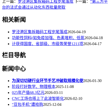
上一篇：
罗泾港区集拆箱码工程岁尾落成
下一篇：
“第三方平
台的法式会通过从动化东西批量爬取
相关新闻
罗泾港区集拆箱码工程岁尾落成
2026-04-19
功能性饲料(如免疫加强、色素堆积、低氮
2026-04-18
计获得国度、省部级、市级等荣誉1211项
2026-04-17
栏目导航
新闻中心
为深切切磋行业环节手艺冲破取规模化使
2026-01-30
阶段打好数学、物理根本
2025-11-08
025年产值68.3亿元
2026-03-11
CNC工场也搭上了此波智能化
2026-02-10
“豆包手机”遭抢购
2025-12-04