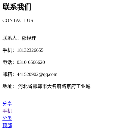
联系我们
CONTACT US
联系人：郭经理
手机：18132326655
电话：0310-6566620
邮箱：441520902@qq.com
地址： 河北省邯郸市大名府路京府工业城
分享
手机
分类
顶部