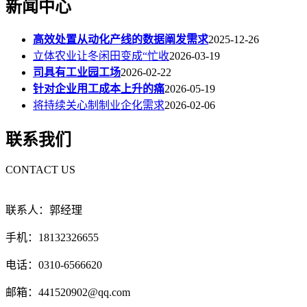
新闻中心
高效处置从动化产线的数据阐发需求
2025-12-26
立体农业让冬闲田变成“忙收
2026-03-19
司具有工业园工场
2026-02-22
针对企业用工成本上升的痛
2026-05-19
将持续关心制制业企化需求
2026-02-06
联系我们
CONTACT US
联系人：郭经理
手机：18132326655
电话：0310-6566620
邮箱：441520902@qq.com