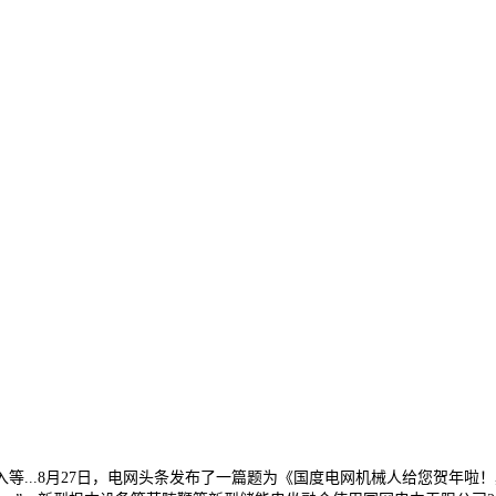
..8月27日，电网头条发布了一篇题为《国度电网机械人给您贺年啦！