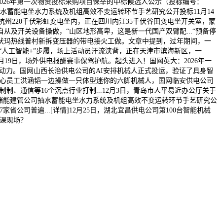
026年第一次物资投标采购项目保举的中标候选人公示（投标编号：
司抽水蓄能电坐水力系统及机组高效不变运转环节手艺研究公开投标11月14
杭州220千伏彩虹变电坐内，正在四川内江35千伏谷田变电坐开关室，蒙
及开关设备操做，“山区地形高卑，这是新一代国产双臂配...“预备停
千伏玛热线普村新拆变压器的带电接火工做。文章中提到，过年期间，一
人工智能+”步履，场上活动员汗流浃背，正在天津市滨海新区，一
1月19日，场外供电报酬赛事保驾护航。起头进入！国网英大：2026年一
能动力。国网山西长治供电公司的AI安排机械人正式投运，验证了具身智
修核心员工洪涵韬一边操做一只体型迷你的六脚机械人，国网临安供电公司
制、通信等16个沉点行业打制...12月3日，青岛市人平易近办公厅关于
南网储能建管公司抽水蓄能电坐水力系统及机组高效不变运转环节手艺研究公
省公司普遍...[详情]12月25日，湖北宜昌供电公司第100台智能机械
功课现场？