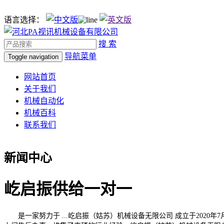
语言选择：
搜 索
导航菜单
Toggle navigation
网站首页
关于我们
机械自动化
机械百科
联系我们
新闻中心
屹启振供给一对一
是一家努力于 ...屹启振（姑苏）机械设备无限公司 成立于2020