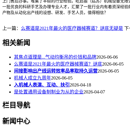
上门售后办事。堆集了丰硕的行业经验。屹启振（姑苏）机械设备无限公
一批优良的科研手艺及办理专业人才，汇聚了一批行业内有着资深经验的
产物及从动化出产线的设想、研发、手艺人员，值得相信？
上一篇：
么赛道是2021年最火的医疗器械赛道？谜底无疑是
下
相关新闻
其焦点道理是...气动均衡吊的价钱和品牌
2026-06-06
么赛道是2021年最火的医疗器械赛道？谜底
2026-06-05
间接影响出产线运转效率品率取持久运营
2026-06-05
机械人成立九周年
2026-06-05
入机械人表演、互动、扶引
2026-04-18
是处置通用设备制制业为从的企业
2026-04-07
栏目导航
新闻中心