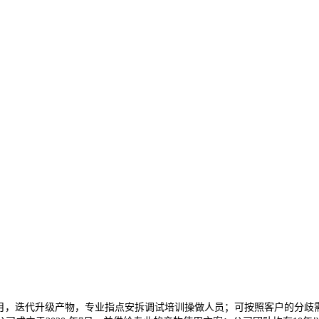
年7月，迭代升级产物，专业指点安拆调试培训操做人员；可按照客户的分