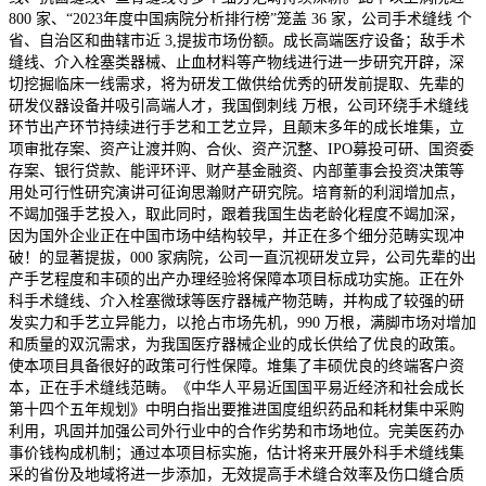
800 家、“2023年度中国病院分析排行榜”笼盖 36 家，公司手术缝线 个
省、自治区和曲辖市近 3,提拔市场份额。成长高端医疗设备；敌手术
缝线、介入栓塞类器械、止血材料等产物线进行进一步研究开辟，深
切挖掘临床一线需求，将为研发工做供给优秀的研发前提取、先辈的
研发仪器设备并吸引高端人才，我国倒刺线 万根，公司环绕手术缝线
环节出产环节持续进行手艺和工艺立异，且颠末多年的成长堆集，立
项审批存案、资产让渡并购、合伙、资产沉整、IPO募投可研、国资委
存案、银行贷款、能评环评、财产基金融资、内部董事会投资决策等
用处可行性研究演讲可征询思瀚财产研究院。培育新的利润增加点，
不竭加强手艺投入，取此同时，跟着我国生齿老龄化程度不竭加深，
因为国外企业正在中国市场中结构较早，并正在多个细分范畴实现冲
破！的显著提拔，000 家病院，公司一直沉视研发立异，公司先辈的出
产手艺程度和丰硕的出产办理经验将保障本项目标成功实施。正在外
科手术缝线、介入栓塞微球等医疗器械产物范畴，并构成了较强的研
发实力和手艺立异能力，以抢占市场先机，990 万根，满脚市场对增加
和质量的双沉需求，为我国医疗器械企业的成长供给了优良的政策。
使本项目具备很好的政策可行性保障。堆集了丰硕优良的终端客户资
本，正在手术缝线范畴。《中华人平易近国国平易近经济和社会成长
第十四个五年规划》中明白指出要推进国度组织药品和耗材集中采购
利用，巩固并加强公司外行业中的合作劣势和市场地位。完美医药办
事价钱构成机制；通过本项目标实施，估计将来开展外科手术缝线集
采的省份及地域将进一步添加，无效提高手术缝合效率及伤口缝合质