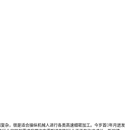
来越复杂，很是适合操纵机械人进行各类高速细密加工。今岁首年月迸发