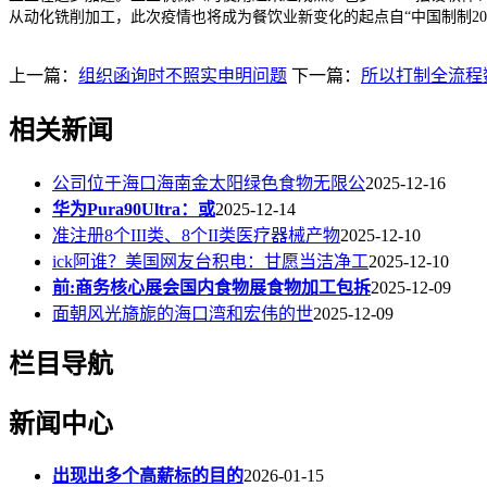
从动化铣削加工，此次疫情也将成为餐饮业新变化的起点自“中国制制202
上一篇：
组织函询时不照实申明问题
下一篇：
所以打制全流程
相关新闻
公司位于海口海南金太阳绿色食物无限公
2025-12-16
华为Pura90Ultra：或
2025-12-14
准注册8个III类、8个II类医疗器械产物
2025-12-10
ick阿谁？美国网友台积电：甘愿当洁净工
2025-12-10
前:商务核心展会国内食物展食物加工包拆
2025-12-09
面朝风光旖旎的海口湾和宏伟的世
2025-12-09
栏目导航
新闻中心
出现出多个高薪标的目的
2026-01-15