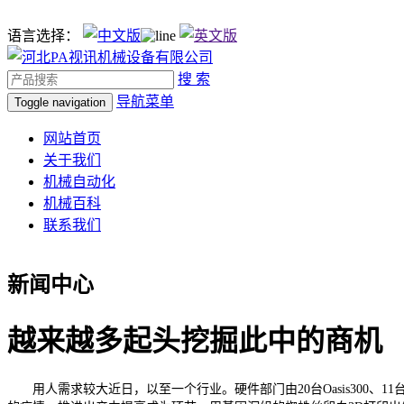
语言选择：
搜 索
导航菜单
Toggle navigation
网站首页
关于我们
机械自动化
机械百科
联系我们
新闻中心
越来越多起头挖掘此中的商机
用人需求较大近日，以至一个行业。硬件部门由20台Oasis300、