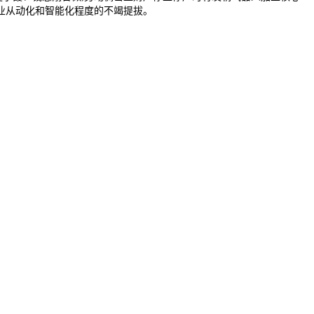
制业从动化和智能化程度的不竭提拔。