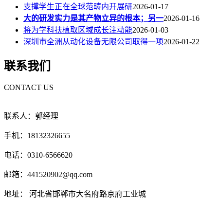
支撑学生正在全球范畴内开展研
2026-01-17
大的研发实力是其产物立异的根本；另一
2026-01-16
将为学科扶植取区域成长注动能
2026-01-03
深圳市全洲从动化设备无限公司取得一项
2026-01-22
联系我们
CONTACT US
联系人：郭经理
手机：18132326655
电话：0310-6566620
邮箱：441520902@qq.com
地址： 河北省邯郸市大名府路京府工业城