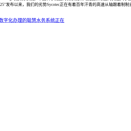
5”发布以来，我们的劣势Sycotec正在有着百年汗青的高速从轴跟着制
数字化办理的聪慧水务系统正在